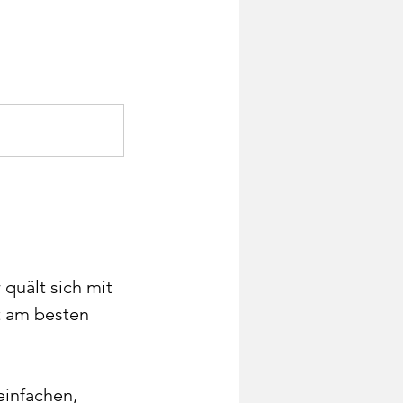
d
 quält sich mit
t am besten
einfachen,