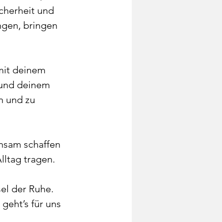
cherheit und
ngen, bringen
mit deinem
– und deinem
en und zu
nsam schaffen
lltag tragen.
sel der Ruhe.
geht’s für uns