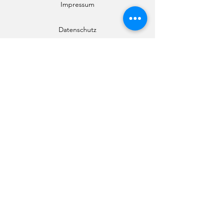
zu fördern gilt!
Impressum
Lehrinhalte
Datenschutz
Beobachtungsanleitungen
Entwicklungsphasen und
© Copyright
Entwicklungsschritte
Sinneswahrnehmungen und Lernen
mit allen Sinnen
Gesundheit – was ist „normal“ und
wo sollte man helfen
Stress und Entspannung
Stärken erkennen und fördern - Was
stärkt und macht resilient?
Bedürfnisse erkennen und stillen -
Was wollen Eltern und was brauchen
Kinder
Kontakt
Voraussetzungen
aceki - BabyShatsu®
aceki - Oyakooko®
aceki - KinderShiatsu®